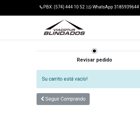
PBX: (574) 444 10 52 |
WhatsApp 3185939644
INICIO
CLIEN
Revisar pedido
Su carrito está vacío!
Seguir
Comprando