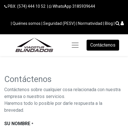
PBX: (574) 444 10 52 |
WhatsApp 3185939644
|
Quiénes somos
|
Seguridad (PESV)
|
Normatividad
|
Blog
|
Contáctenos
Contáctenos
Contáctenos sobre cualquier cosa relacionada con nuestra
empresa o nuestros servicios.
Haremos todo lo posible por darle respuesta a la
brevedad.
SU NOMBRE
*