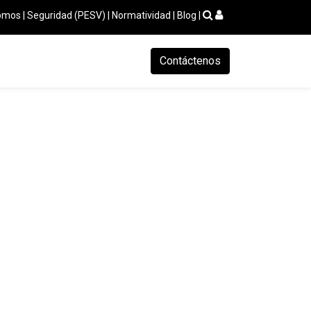
omos
|
Seguridad (PESV)
|
Normatividad
|
Blog
|
Cursos
Preoperacional
Accidentes-Incidentes
Contáctenos
Certificado