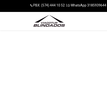
PBX: (574) 444 10 52 |
WhatsApp 3185939644
INICIO
CLIEN